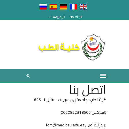
الجامعة
فيديوهات
اتصل بنا
كلية الطب- جامعة بنى سويف -مقبل 62511
تليفاكس:0020822318605
بريد إلكتروني:fom@med.bsu.edu.eg