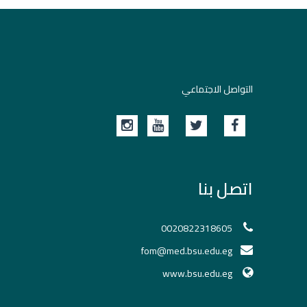
التواصل الاجتماعي
اتصل بنا
0020822318605
fom@med.bsu.edu.eg
www.bsu.edu.eg