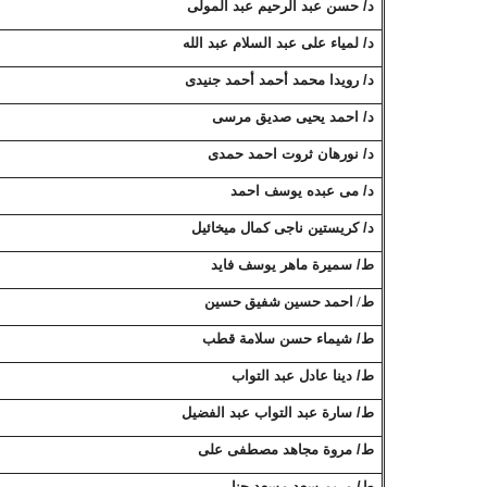
د/ حسن عبد الرحيم عبد المولى
د/ لمياء على عبد السلام عبد الله
د/ رويدا محمد أحمد أحمد جنيدى
د/ احمد يحيى صديق مرسى
د/ نورهان ثروت احمد حمدى
د/ مى عبده يوسف احمد
د/ كريستين ناجى كمال ميخائيل
ط/ سميرة ماهر يوسف فايد
ط/ احمد حسين شفيق حسين
ط/ شيماء حسن سلامة قطب
ط/ دينا عادل عبد التواب
ط/ سارة عبد التواب عبد الفضيل
ط/ مروة مجاهد مصطفى على
ط/ مريم سعد مسعد حنا