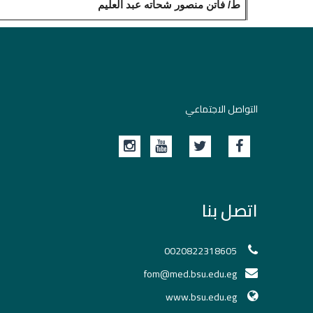
ط/ فاتن منصور شحاته عبد العليم
التواصل الاجتماعي
اتصل بنا
0020822318605
fom@med.bsu.edu.eg
www.bsu.edu.eg