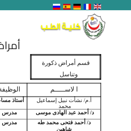
أمراض
قسم أمراض ذكورة
وتناسل
ا لاســـــم
الوظيفة
أ.م/ نشأت نبيل إسماعيل
أستاذ مسا
محمد
د/ أحمد عبد الهادى موسى
مدرس
د/ أحمد فتحى محمد طه
مدرس
شاهين