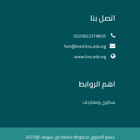
اتصل بنا
0020822318605
fom@med.bsu.edu.eg
www.bsu.edu.eg
اهم الروابط
شكاوي ومقترحات
جميع الحقوق محفوظه جامعة بني سويف @2022