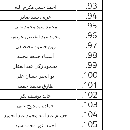
93.
احمد خليل مكرم الله
94.
عربى سيد صابر
95.
محمد سيد محمد على
96.
محمد عبد الفضيل عويس
97.
زين حسين مصطفى
98.
أسماء جمعه محمد
99.
محمود زكى عبد الغفار
100.
أبو الخير حسان على
101.
طارق محمد جمعه
102.
خالد يوسف بكر
103.
حمادة ممدوح على
104.
حسام عبد الله محمد عبد الحميد
105.
احمد انور محمد سيد