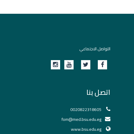
التواصل الاجتماعي
اتصل بنا
0020822318605
fom@med.bsu.edu.eg
www.bsu.edu.eg