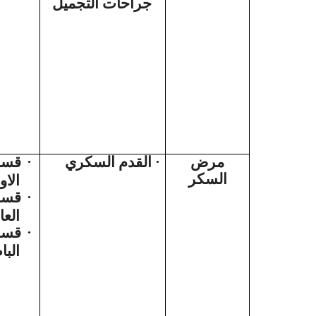
جراحات التجميل
قسم
·
القدم السكري
·
مرض
السكر
الاو
قسم
·
العا
قسم
·
البا