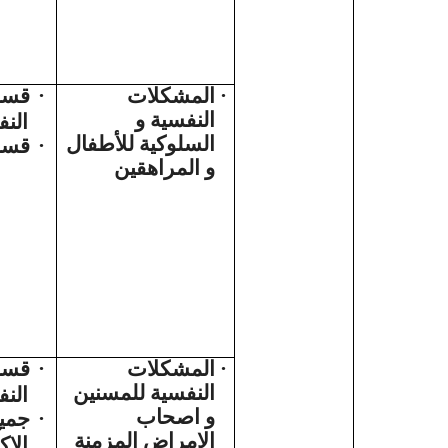
قسم
·
المشكلات
·
النفسية و
الن
السلوكية للأطفال
قسم
·
و المراهقين
قسم
·
المشكلات
·
النفسية للمسنين
الن
و اصحاب
جميع
·
الامراض المزمنة
الاك