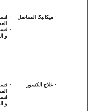
قسم
·
ميكانيكا المفاصل
·
الع
قسم 
·
و ال
قسم
·
علاج الكسور
·
الع
قسم 
·
و ال