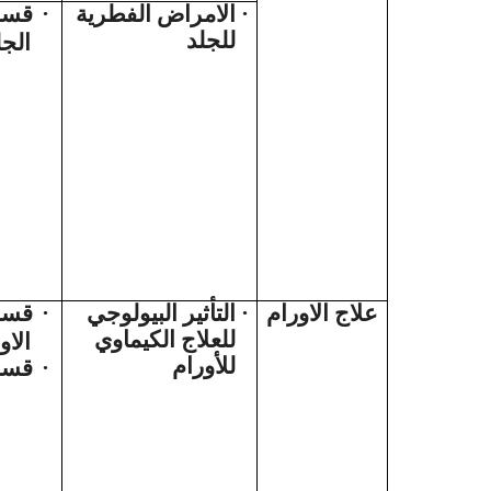
قسم
·
الامراض الفطرية
·
للجلد
الجل
قسم
·
التأثير البيولوجي
·
علاج الاورام
للعلاج الكيماوي
الاو
للأورام
قسم 
·