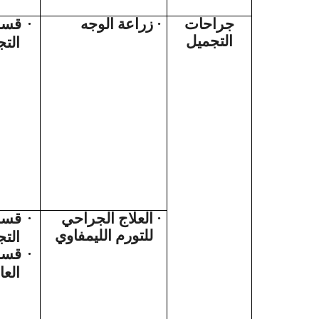
قسم
·
زراعة الوجه
·
جراحات
التجميل
الت
قسم
·
العلاج الجراحي
·
للتورم الليمفاوي
الت
قسم
·
العا