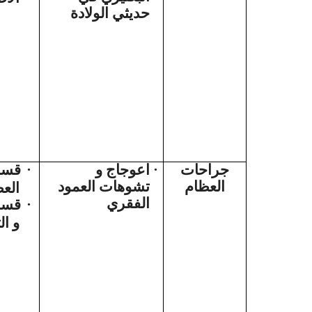
حديثي الولادة
قسم
·
اعوجاج و
·
جراحات
العظام
تشوهات العمود
الع
الفقري
قسم 
·
و ال