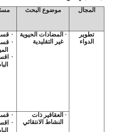
المجال
موضوع البحث
مسئو
قسم 
·
المضادات الحيوية
·
تطوير
الدواء
غير التقليدية
قسم
·
المي
اقس
·
البا
قسم 
·
العقاقير ذات
·
النشاط الانتقائي
اقس
·
البا