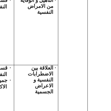
قسم
·
التأهيل و الوقاية
·
من الامراض
الن
النفسية
قسم
·
العلاقة بين
·
الاضطرابات
الن
النفسية و
جميع
·
الاعراض
الاك
الجسمية