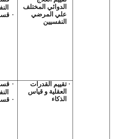
الدوائي المختلف
الن
علي المرضي
قسم 
·
النفسيين
قسم
·
تقييم القدرات
·
العقلية و قياس
الن
الذكاء
قسم
·