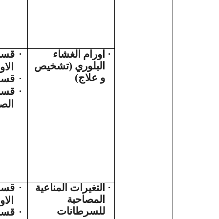
قسم
·
اورام الغشاء
·
البلوري (تشخيص
الاو
و علاج)
قسم 
·
قسم
·
الص
قسم
·
التغيرات المناعية
·
المصاحبة
الاو
للسرطانات
قسم
·