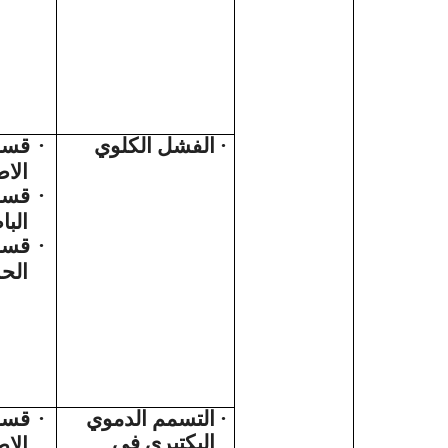
قسم
·
الفشل الكلوي
·
الا
قسم
·
البا
قسم
·
الح
قسم
·
التسمم الدموي
·
البكتيري في
الا