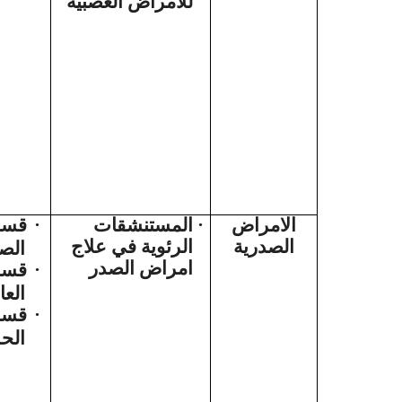
للأمراض العصبية
قسم
·
المستنشقات
·
الامراض
الصدرية
الرئوية في علاج
الص
امراض الصدر
قسم 
·
العا
قسم
·
الح