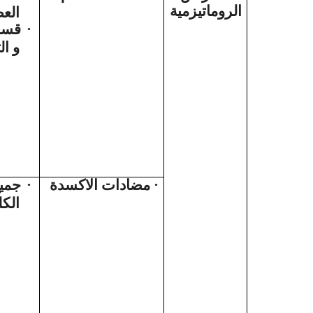
الروماتيزمية
الع
قسم 
·
و ال
جمي
·
مضادات الاكسدة
·
الكل