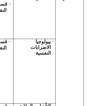
قسم
·
الن
قسم
·
بيولوجيا
·
الاضرابات
الن
النفسية