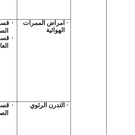
قسم
·
امراض الممرات
·
الهوائية
الص
قسم 
·
العا
قسم
·
التدرن الرئوي
·
الص