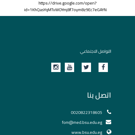
https://drive.google.com/open?
id=1KhQasYqMTvWOYmj8f7oym8z9Ec7eGAYN
التواصل الاجتماعي
اتصل بنا
0020822318605
fom@med.bsu.edu.eg
www.bsu.edu.eg