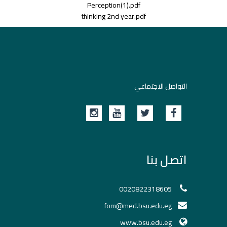
Perception(1).pdf
thinking 2nd year.pdf
التواصل الاجتماعي
اتصل بنا
0020822318605
fom@med.bsu.edu.eg
www.bsu.edu.eg