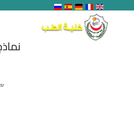
نماذج
cU