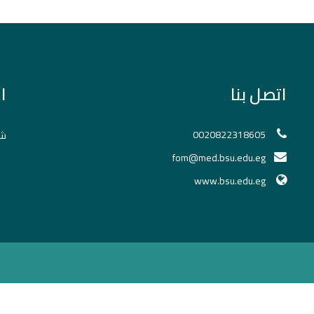
اتصل بنا
ا
0020822318605
شك
fom@med.bsu.edu.eg
www.bsu.edu.eg